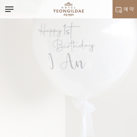
notes
예 약
객실 예약
벨라셰나 예약