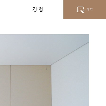
경 험
예 약
hotel
객실 예약
fork_spoon
벨라셰나 예약