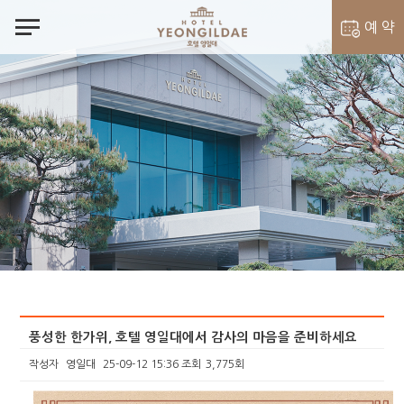
notes
예 약
객실 예약
벨라셰나 예약
풍성한 한가위, 호텔 영일대에서 감사의 마음을 준비하세요
작성자
영일대
25-09-12 15:36
조회
3,775회
본문