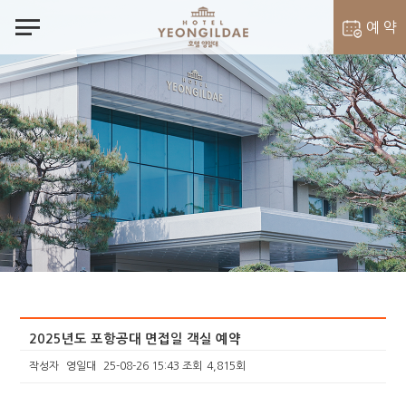
notes
예 약
객실 예약
벨라셰나 예약
2025년도 포항공대 면접일 객실 예약
작성자
영일대
25-08-26 15:43
조회
4,815회
본문