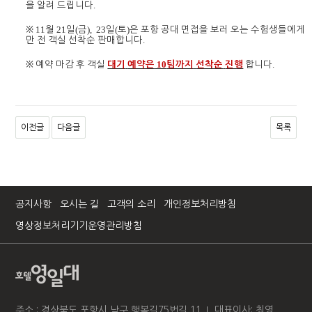
.
을
알려
드립니다
※ 11
21
(
),
23
(
)
월
일
금
일
토
은
포항
공대
면접을
보러
오는
수험생들에게
.
만
전
객실
선착순
판매합니다
※
10
.
예약
마감
후
객실
대기
예약은
팀까지
선착순
진행
합니다
이전글
다음글
목록
공지사항
오시는 길
고객의 소리
개인정보처리방침
영상정보처리기기운영관리방침
주소 : 경상북도 포항시 남구 행복길75번길 11
대표이사: 최영