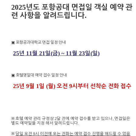
2025
년도
포항공대
면접일
객실
예약
관
.
련
사항을
알려드립니다
▣
포항공과대학교
면접
일정
안내
25
11
21
(
) ~ 11
23
(
)
년
월
일
금
월
일
일
▣
호텔
영일대
예약
접수
일정
안내
25
9
1
(
)
9
년
월
일
월
오전
시부터
선착순
전화
접수
※
2
,
호텔
예약
관리
규정상
달
전에
예약
접수를
받고
있으나
면접일은
.
별도
예약일을
지정
해서
알려드립니다
※
9
당일
오전
시
이전에
오는
전화는
예약
접수
진행을
해드릴
수
없음