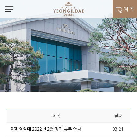
notes
예 약
객실 예약
벨라셰나 예약
제목
날짜
호텔 영일대 2022년 2월 정기 휴무 안내
03-21