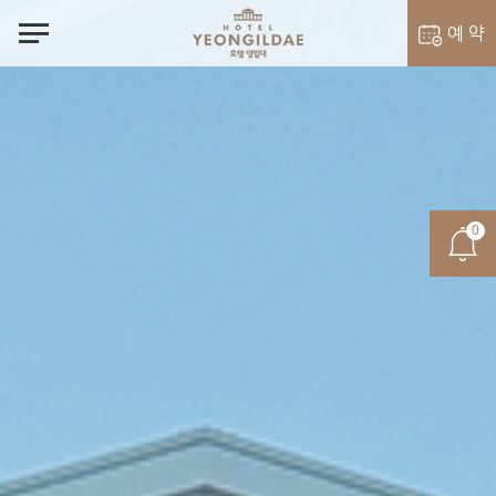
notes
예 약
객실 예약
벨라셰나 예약
0