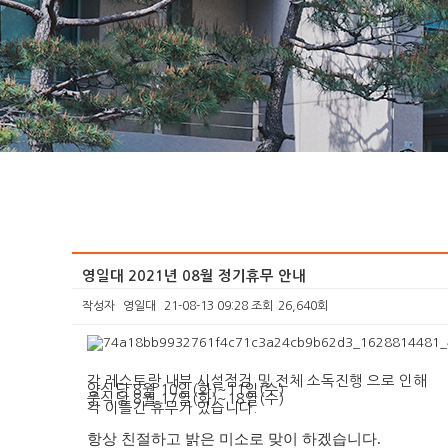
영일대 2021년 08월 정기휴무 안내
작성자
영일대
21-08-13 09:28
조회
26,640회
본문
각 레스토랑 내부 시설점검 및 전체 소독진행 으로 인해
양식당 8월 10일(화)~11일(수)
중식당 8월 17일(화)~18일(수)
각 이틀간 휴무가 있습니다.
항상 친절하고 밝은 미소로 맞이 하겠습니다.