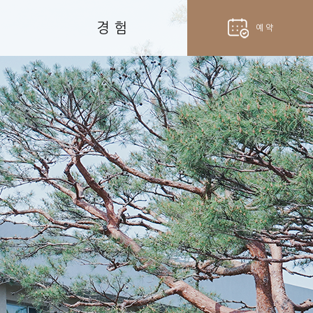
경 험
예 약
hotel
객실 예약
fork_spoon
벨라셰나 예약