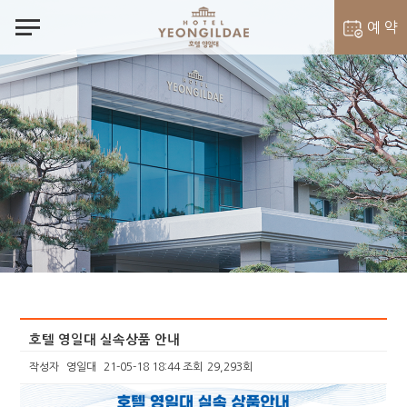
notes
예 약
객실 예약
벨라셰나 예약
호텔 영일대 실속상품 안내
작성자
영일대
21-05-18 18:44
조회
29,293회
본문