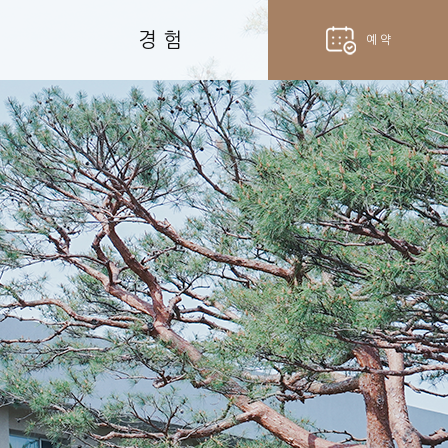
경 험
예 약
hotel
객실 예약
fork_spoon
벨라셰나 예약