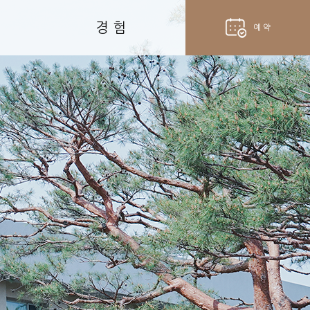
경 험
예 약
hotel
객실 예약
fork_spoon
벨라셰나 예약