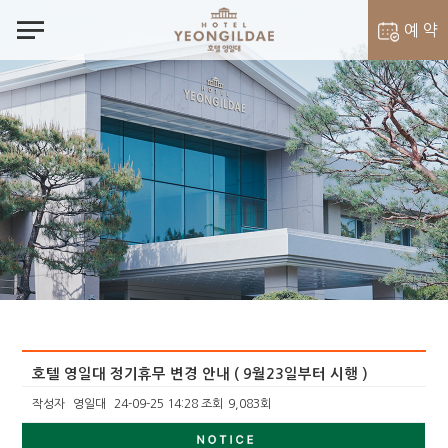
notes
예 약
객실 예약
벨라셰나 예약
호텔 영일대 정기휴무 변경 안내 ( 9월23일부터 시행 )
작성자
영일대
24-09-25 14:28
조회
9,083회
본문