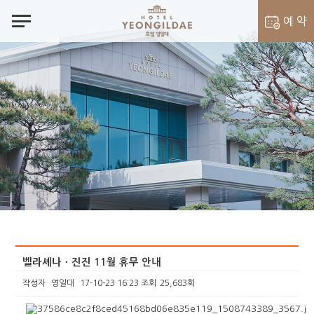
notes
예 약
객실 예약
벨라셰나 예약
벨라셰나ㆍ진진 11월 휴무 안내
작성자
영일대
17-10-23 16:23
조회
25,683회
본문