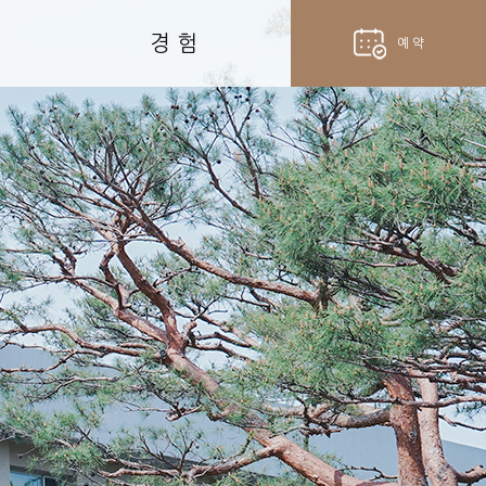
경 험
예 약
hotel
객실 예약
fork_spoon
벨라셰나 예약