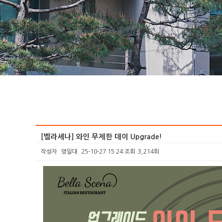
[벨라셰나] 와인 무제한 데이 Upgrade!
작성자
영일대
25-10-27 15:24
조회
3,214회
본문